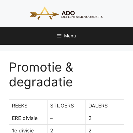
Ga
naar
de
inhoud
Menu
Promotie &
degradatie
REEKS
STIJGERS
DALERS
ERE divisie
–
2
1e divisie
2
2