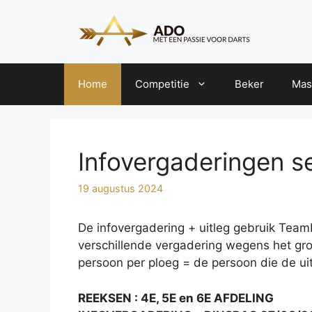
Ga
naar
de
inhoud
Home
Competitie
Beker
Mas
Infovergaderingen 
19 augustus 2024
De infovergadering + uitleg gebruik Team
verschillende vergadering wegens het gr
persoon per ploeg = de persoon die de ui
REEKSEN : 4E, 5E en 6E AFDELING